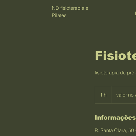
ND fisioterapia e
Pilates
Fisiot
fisioterapia de pr
valor
no
1 h
1
valor no
whatsapp
Informações
R. Santa Clara, 50