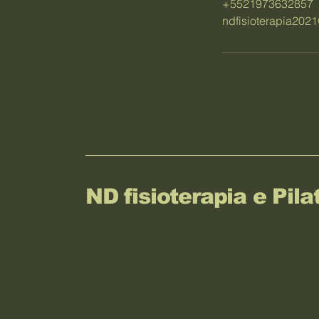
+5521973632857
ndfisioterapia202
ND fisioterapia e Pila